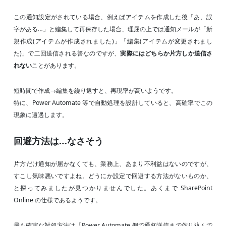
この通知設定がされている場合、例えばアイテムを作成した後「あ、誤
字がある…」と編集して再保存した場合、理屈の上では通知メールが「新
規作成(アイテムが作成されました)」「編集(アイテムが変更されまし
た)」で二回送信される筈なのですが、
実際にはどちらか片方しか送信さ
れない
ことがあります。
短時間で作成→編集を繰り返すと、再現率が高いようです。
特に、Power Automate 等で自動処理を設計していると、高確率でこの
現象に遭遇します。
回避方法は…なさそう
片方だけ通知が届かなくても、業務上、あまり不利益はないのですが、
すこし気味悪いですよね。どうにか設定で回避する方法がないものか、
と探ってみましたが見つかりませんでした。あくまで SharePoint
Online の仕様であるようです。
最も確実な対処方法は「Power Automate 側で通知送信まで作り込んで