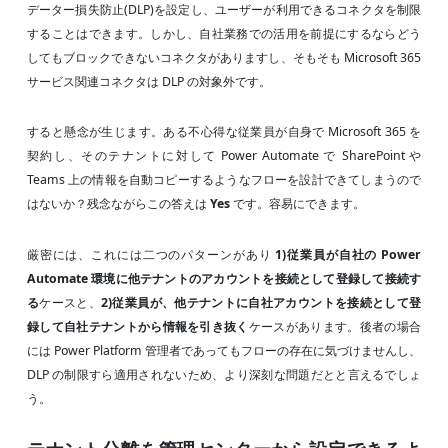
データー損失防止(DLP)を設定し、ユーザーが利用できるコネクタを制限
することはできます。しかし、自社業務での活用を前提にするならどう
してもブロックできないコネクタがありますし、そもそも Microsoft 365
サービス関連コネクタは DLP の対象外です。
すると懸念が生じます。ある不心得な従業員が自身で Microsoft 365 を
契約し、そのテナントに対して Power Automate で SharePoint や
Teams 上の情報を自動コピーするようなフローを設計できてしまうので
はないか？残念ながらこの答えは
Yes
です。容易にできます。
厳密には、これには二つのパターンがあり
1)従業員が自社の Power
Automate 環境に他テナントのアカウントを接続として登録して接続す
る
ケースと、
2)従業員が、他テナントに自社アカウントを接続として登
録して自社テナントから情報を引き抜く
ケースがあります。後者の場合
には Power Platform 管理者であってもフローの存在に気づけませんし、
DLP の制限すら適用されないため、より深刻な問題だとと言えるでしょ
う。