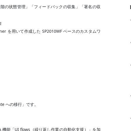
レート「3段階の状態管理」「フィードバックの収集」「署名の収
合
t Designer を用いて作成した SP2010WF ベースのカスタムワ
mate への移行」です。
w に RPA 機能「UI flows（繰り返し作業の自動化支援）」を加